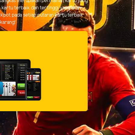
a tangkas merupakan permainan kartu yang
 kartu terbaik dan tertinggi yang akan
pot pada setiap putaran kartu terbaik
karang!