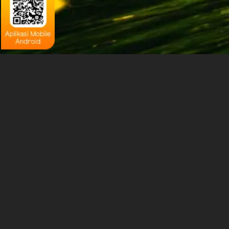
Tentang Kami
Daftar
Betslots88
S
Indonesia