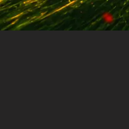
RTP SLOT GACOR