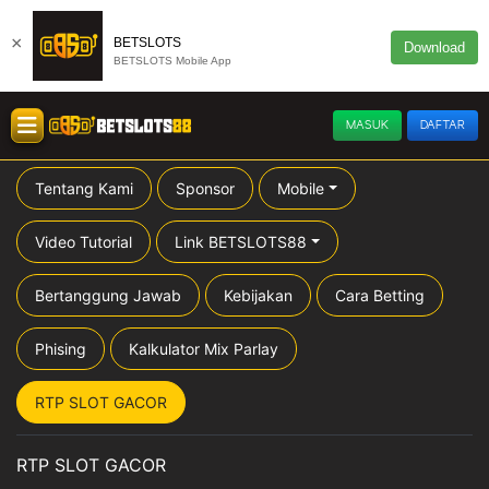
×
BETSLOTS
Download
BETSLOTS Mobile App
MASUK
DAFTAR
Tentang Kami
Sponsor
Mobile
Video Tutorial
Link BETSLOTS88
Bertanggung Jawab
Kebijakan
Cara Betting
Phising
Kalkulator Mix Parlay
RTP SLOT GACOR
RTP SLOT GACOR