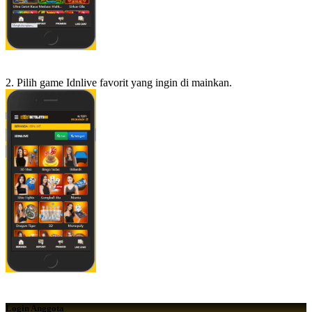
2. Pilih game Idnlive favorit yang ingin di mainkan.
Login Anggota