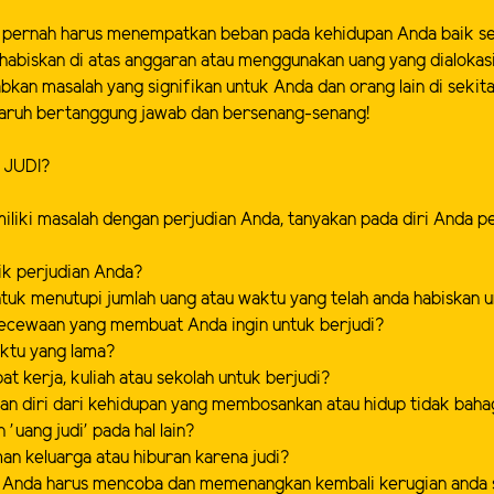
ak pernah harus menempatkan beban pada kehidupan Anda baik se
biskan di atas anggaran atau menggunakan uang yang dialokasik
bkan masalah yang signifikan untuk Anda dan orang lain di seki
taruh bertanggung jawab dan bersenang-senang!
JUDI?
iki masalah dengan perjudian Anda, tanyakan pada diri Anda p
ik perjudian Anda?
uk menutupi jumlah uang atau waktu yang telah anda habiskan u
kecewaan yang membuat Anda ingin untuk berjudi?
aktu yang lama?
at kerja, kuliah atau sekolah untuk berjudi?
kan diri dari kehidupan yang membosankan atau hidup tidak baha
uang judi' pada hal lain?
an keluarga atau hiburan karena judi?
sa Anda harus mencoba dan memenangkan kembali kerugian anda