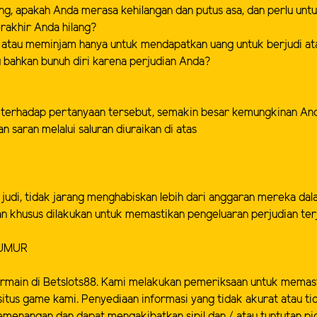
ang, apakah Anda merasa kehilangan dan putus asa, dan perlu unt
erakhir Anda hilang?
 atau meminjam hanya untuk mendapatkan uang untuk berjudi at
 bahkan bunuh diri karena perjudian Anda?
terhadap pertanyaan tersebut, semakin besar kemungkinan Anda 
 saran melalui saluran diuraikan di atas
judi, tidak jarang menghabiskan lebih dari anggaran mereka da
 khusus dilakukan untuk memastikan pengeluaran perjudian ter
 UMUR
ermain di Betslots88. Kami melakukan pemeriksaan untuk memast
itus game kami. Penyediaan informasi yang tidak akurat atau tid
enangan dan dapat mengakibatkan sipil dan / atau tuntutan pi