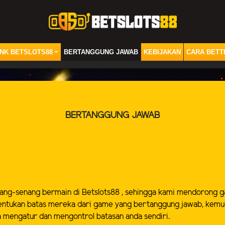
INK BETSLOTS88
BERTANGGUNG JAWAB
KEBIJAKAN
CARA BETT
BERTANGGUNG JAWAB
nang-senang bermain di Betslots88 , sehingga kami mendorong 
ntukan batas mereka dari game yang bertanggung jawab, kemu
mengatur dan mengontrol batasan anda sendiri.