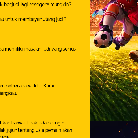
uk berjudi lagi sesegera mungkin?
au untuk membayar utang judi?
memiliki masalah judi yang serius
lam beberapa waktu. Kami
jangkau.
ikan bahwa tidak ada orang di
ak jujur tentang usia pemain akan
dana.